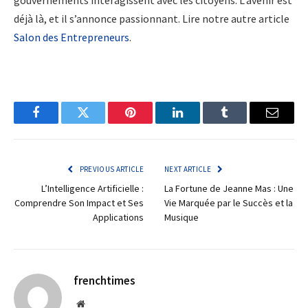
gouvernements interagissent avec les citoyens. L’avenir est
déjà là, et il s’annonce passionnant. Lire notre autre article
Salon des Entrepreneurs
.
Facebook
Twitter
Pinterest
LinkedIn
Tumblr
Email
PREVIOUS ARTICLE
NEXT ARTICLE
L’Intelligence Artificielle :
La Fortune de Jeanne Mas : Une
Comprendre Son Impact et Ses
Vie Marquée par le Succès et la
Applications
Musique
frenchtimes
Website