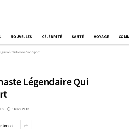
S
NOUVELLES
CÉLÉBRITÉ
SANTÉ
VOYAGE
COM
Qui Révolutionne Son Sport
naste Légendaire Qui
rt
TS
5 MINS READ
interest