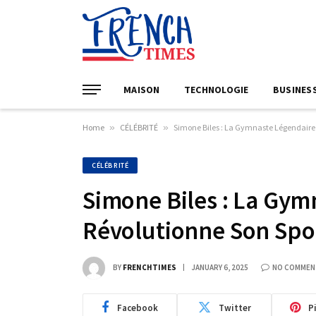
MAISON
TECHNOLOGIE
BUSINES
Home
»
CÉLÉBRITÉ
»
Simone Biles : La Gymnaste Légendaire 
CÉLÉBRITÉ
Simone Biles : La Gym
Révolutionne Son Spo
BY
FRENCHTIMES
JANUARY 6, 2025
NO COMMEN
Facebook
Twitter
P