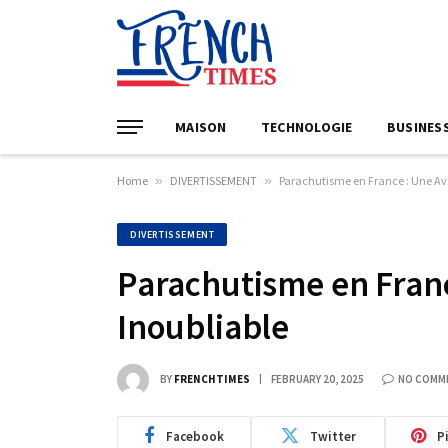
MAISON
TECHNOLOGIE
BUSINES
Home
»
DIVERTISSEMENT
»
Parachutisme en France : Une Av
DIVERTISSEMENT
Parachutisme en Fran
Inoubliable
BY
FRENCHTIMES
FEBRUARY 20, 2025
NO COMM
Facebook
Twitter
P