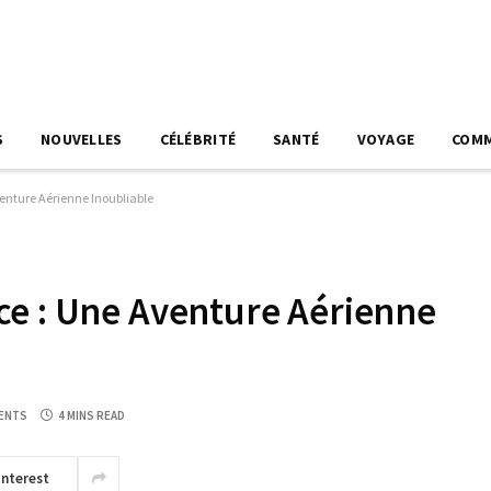
S
NOUVELLES
CÉLÉBRITÉ
SANTÉ
VOYAGE
COM
enture Aérienne Inoubliable
ce : Une Aventure Aérienne
ENTS
4 MINS READ
interest