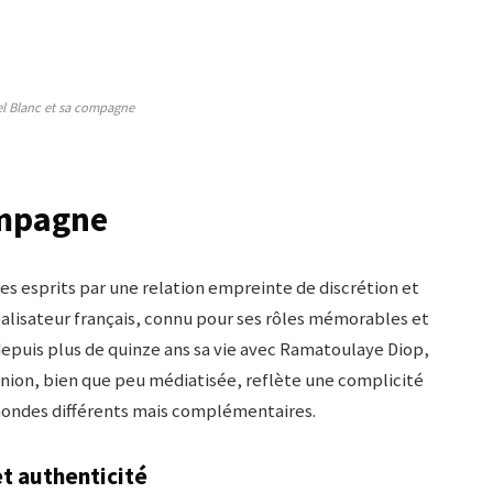
l Blanc et sa compagne
ompagne
s esprits par une relation empreinte de discrétion et
éalisateur français, connu pour ses rôles mémorables et
depuis plus de quinze ans sa vie avec Ramatoulaye Diop,
union, bien que peu médiatisée, reflète une complicité
mondes différents mais complémentaires.
et authenticité