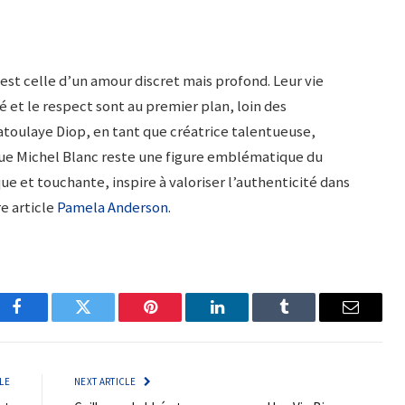
est celle d’un amour discret mais profond. Leur vie
é et le respect sont au premier plan, loin des
atoulaye Diop, en tant que créatrice talentueuse,
que Michel Blanc reste une figure emblématique du
ique et touchante, inspire à valoriser l’authenticité dans
re article
Pamela Anderson
.
Facebook
Twitter
Pinterest
LinkedIn
Tumblr
Email
LE
NEXT ARTICLE