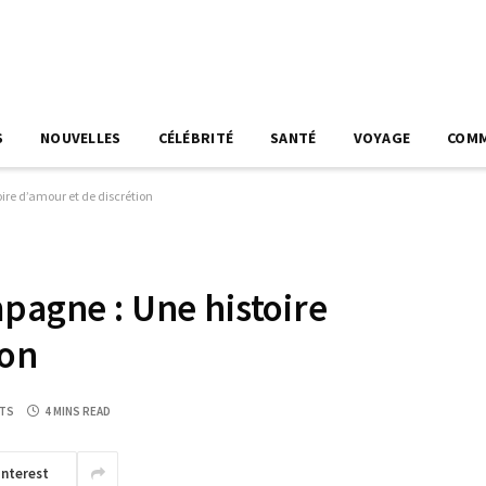
S
NOUVELLES
CÉLÉBRITÉ
SANTÉ
VOYAGE
COM
ire d’amour et de discrétion
mpagne : Une histoire
ion
TS
4 MINS READ
interest