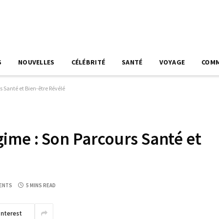
S
NOUVELLES
CÉLÉBRITÉ
SANTÉ
VOYAGE
COM
 Santé et Bien-être Révélé
ime : Son Parcours Santé et
ENTS
5 MINS READ
interest