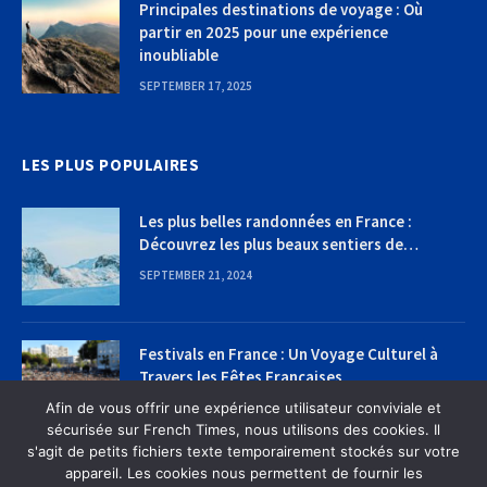
Principales destinations de voyage : Où
partir en 2025 pour une expérience
inoubliable
SEPTEMBER 17, 2025
LES PLUS POPULAIRES
Les plus belles randonnées en France :
Découvrez les plus beaux sentiers de
randonnée
SEPTEMBER 21, 2024
Festivals en France : Un Voyage Culturel à
Travers les Fêtes Françaises
Afin de vous offrir une expérience utilisateur conviviale et
SEPTEMBER 22, 2024
sécurisée sur French Times, nous utilisons des cookies. Il
s'agit de petits fichiers texte temporairement stockés sur votre
appareil. Les cookies nous permettent de fournir les