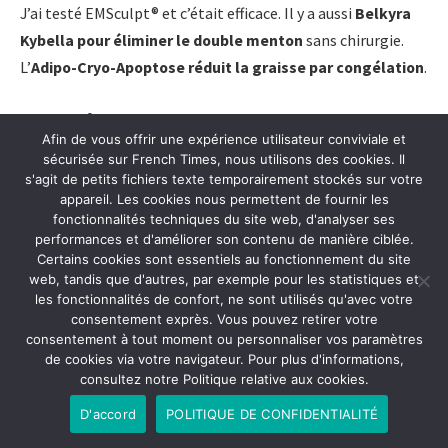
J’ai testé EMSculpt® et c’était efficace. Il y a aussi
Belkyra
Kybella pour éliminer le double menton
sans chirurgie.
L’
Adipo-Cryo-Apoptose réduit la graisse par congélation
.
EMSculpt® rend la silhouette plus tonique. Belkyra Kybella
Afin de vous offrir une expérience utilisateur conviviale et
est efficace contre le double menton, selon les photos
sécurisée sur French Times, nous utilisons des cookies. Il
avant/après. La
liposuccion enlève directement la
s'agit de petits fichiers texte temporairement stockés sur votre
graisse
mais nécessite du temps de récupération.
appareil. Les cookies nous permettent de fournir les
fonctionnalités techniques du site web, d'analyser ses
performances et d'améliorer son contenu de manière ciblée.
Il faut choisir un traitement adapté à ses besoins et
Certains cookies sont essentiels au fonctionnement du site
consulter un spécialiste pour obtenir de bons conseils. Les
web, tandis que d'autres, par exemple pour les statistiques et
les fonctionnalités de confort, ne sont utilisés qu'avec votre
options sont nombreuses et peuvent donner d’excellents
consentement exprès. Vous pouvez retirer votre
résultats avec l’approche correcte.
consentement à tout moment ou personnaliser vos paramètres
de cookies via votre navigateur. Pour plus d'informations,
consultez notre Politique relative aux cookies.
Quel est le coût des injections dissolvantes ?
D'accord
POLITIQUE DE CONFIDENTIALITÉ
Le prix des injections dissolvantes change selon plusieurs